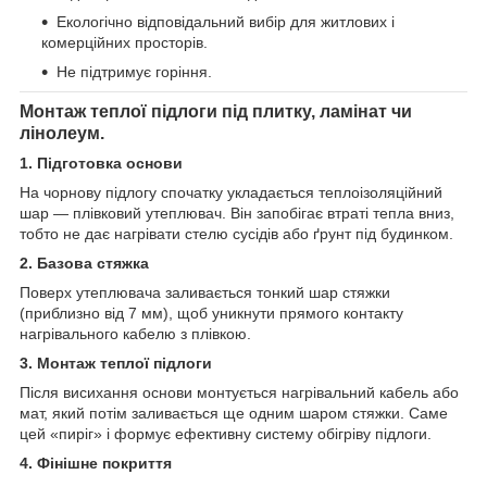
Екологічно відповідальний вибір для житлових і
комерційних просторів.
Не підтримує горіння.
Монтаж теплої підлоги під плитку, ламінат чи
лінолеум.
1. Підготовка основи
На чорнову підлогу спочатку укладається теплоізоляційний
шар — плівковий утеплювач. Він запобігає втраті тепла вниз,
тобто не дає нагрівати стелю сусідів або ґрунт під будинком.
2. Базова стяжка
Поверх утеплювача заливається тонкий шар стяжки
(приблизно від 7 мм), щоб уникнути прямого контакту
нагрівального кабелю з плівкою.
3. Монтаж теплої підлоги
Після висихання основи монтується нагрівальний кабель або
мат, який потім заливається ще одним шаром стяжки. Саме
цей «пиріг» і формує ефективну систему обігріву підлоги.
4. Фінішне покриття