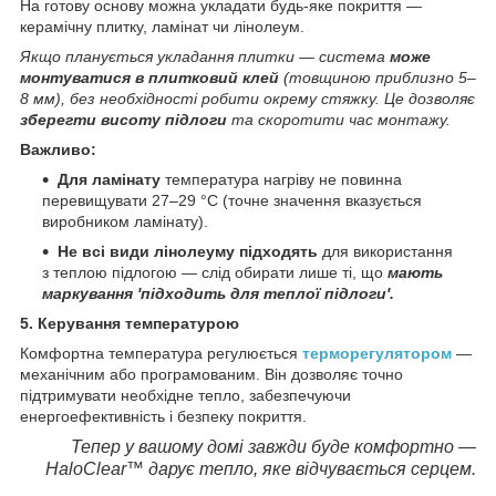
На готову основу можна укладати будь-яке покриття —
керамічну плитку, ламінат чи лінолеум.
Якщо планується укладання плитки — система
може
монтуватися в плитковий клей
(товщиною приблизно 5–
8 мм), без необхідності робити окрему стяжку. Це дозволяє
зберегти висоту підлоги
та скоротити час монтажу.
Важливо:
Для ламінату
температура нагріву не повинна
перевищувати 27–29 °C (точне значення вказується
виробником ламінату).
Не всі види лінолеуму підходять
для використання
з теплою підлогою — слід обирати лише ті, що
мають
маркування 'підходить для теплої підлоги'.
5. Керування температурою
Комфортна температура регулюється
терморегулятором
—
механічним або програмованим. Він дозволяє точно
підтримувати необхідне тепло, забезпечуючи
енергоефективність і безпеку покриття.
Тепер у вашому домі завжди буде комфортно —
HaloClear™ дарує тепло, яке відчувається серцем.