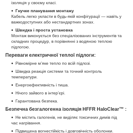
ізоляція у своєму класі.
Гнучке планування монтажу
Кабель легко укласти в будь-якій конфігурації — навіть у
важкодоступних або нестандартних зонах.
Швидка і проста установка
Монтаж виконується без спеціалізованих інструментів та
складних процедур, в порівнянні з водяною теплою
підлогою.
Переваги електричної теплої підлоги:
Рівномірне м’яке тепло по всій підлозі.
Швидка реакція системи та точний контроль
температури.
Енергоефективність і тиша.
Нічого зайвого в інтер’єрі.
Гарантована безпека.
Безпечна безгалогенна ізоляція HFFR
HaloClear™
:
Не містить галогенів, не виділяє токсичних димів під
час нагрівання.
Підвищена вогнестійкість і довговічність оболонки.