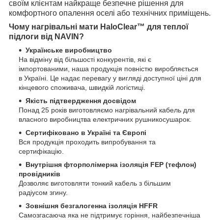
своїм клієнтам найкраще безпечне рішення для
комфортного опалення оселі або технічних приміщень.
Чому нагрівальні мати HaloClear™ для теплої
підлоги від NAVIN?
Українське виробництво
На відміну від більшості конкурентів, які є
імпортованими, наша продукція повністю виробляється
в Україні. Це надає перевагу у вигляді доступної ціні для
кінцевого споживача, швидкій логістиці.
Якість підтвердження досвідом
Понад 25 років виготовляємо нагрівальний кабель для
власного виробництва електричних рушникосушарок.
Сертифіковано в Україні та Європі
Вся продукція проходить випробування та
сертифікацію.
Внутрішня фторполімерна ізоляція FEP (тефлон)
провідників
Дозволяє виготовляти тонкий кабель з більшим
радіусом згину.
Зовнішня безгалогенна ізоляція HFFR
Самозгасаюча яка не підтримує горіння, найбезпечніша