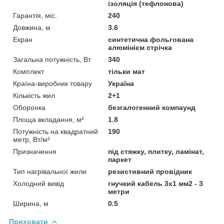
ізоляція (тефлонова)
Гарантія, міс.
240
Довжина, м
3.6
Екран
синтетична фольгована
алюмінієм стрічка
Загальна потужність, Вт
340
Комплект
тільки мат
Країна-виробник товару
Україна
Кількість жил
2+1
Оборонка
безгалогенний компаунд
Площа вкладання, м²
1.8
Потужність на квадратний
190
метр, Вт/м²
Призначення
під стяжку, плитку, ламінат,
паркет
Тип нагрівальної жили
резистивний провідник
Холодний вивід
гнучкий кабель 3х1 мм2 - 3
метри
Ширина, м
0.5
Приховати