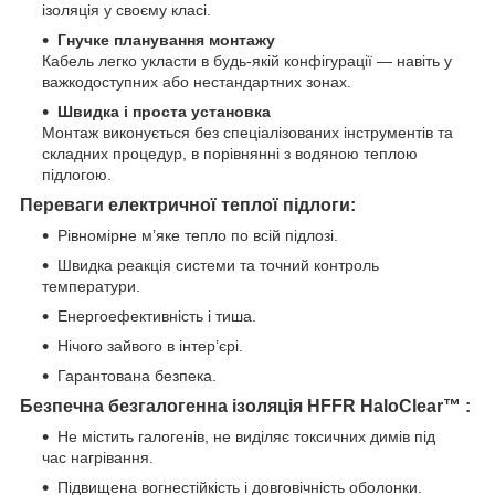
ізоляція у своєму класі.
Гнучке планування монтажу
Кабель легко укласти в будь-якій конфігурації — навіть у
важкодоступних або нестандартних зонах.
Швидка і проста установка
Монтаж виконується без спеціалізованих інструментів та
складних процедур, в порівнянні з водяною теплою
підлогою.
Переваги електричної теплої підлоги:
Рівномірне м’яке тепло по всій підлозі.
Швидка реакція системи та точний контроль
температури.
Енергоефективність і тиша.
Нічого зайвого в інтер’єрі.
Гарантована безпека.
Безпечна безгалогенна ізоляція HFFR
HaloClear™
:
Не містить галогенів, не виділяє токсичних димів під
час нагрівання.
Підвищена вогнестійкість і довговічність оболонки.