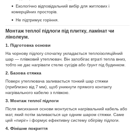
Екологічно відповідальний вибір для житлових і
комерційних просторів.
Не підтримує горіння.
Монтаж теплої підлоги під плитку, ламінат чи
лінолеум.
1. Підготовка основи
На чорнову підлогу спочатку укладається теплоізоляційний
шар — плівковий утеплювач. Він запобігає втраті тепла вниз,
тобто не дає нагрівати стелю сусідів або ґрунт під будинком.
2. Базова стяжка
Поверх утеплювача заливається тонкий шар стяжки
(приблизно від 7 мм), щоб уникнути прямого контакту
нагрівального кабелю з плівкою.
3. Монтаж теплої підлоги
Після висихання основи монтується нагрівальний кабель або
мат, який потім заливається ще одним шаром стяжки. Саме
цей «пиріг» і формує ефективну систему обігріву підлоги.
4. Фінішне покриття