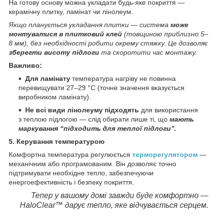
На готову основу можна укладати будь-яке покриття —
керамічну плитку, ламінат чи лінолеум.
Якщо планується укладання плитки — система
може
монтуватися в плитковий клей
(товщиною приблизно 5–
8 мм), без необхідності робити окрему стяжку. Це дозволяє
зберегти висоту підлоги
та скоротити час монтажу.
Важливо:
Для ламінату
температура нагріву не повинна
перевищувати 27–29 °C (точне значення вказується
виробником ламінату).
Не всі види лінолеуму підходять
для використання
з теплою підлогою — слід обирати лише ті, що
мають
маркування “підходить для теплої підлоги”.
5. Керування температурою
Комфортна температура регулюється
терморегулятором
—
механічним або програмованим. Він дозволяє точно
підтримувати необхідне тепло, забезпечуючи
енергоефективність і безпеку покриття.
Тепер у вашому домі завжди буде комфортно —
HaloClear™ дарує тепло, яке відчувається серцем.