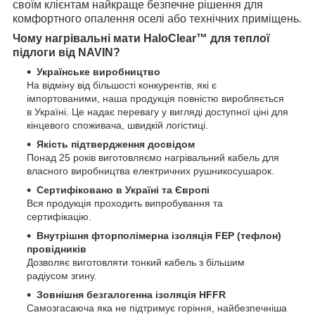
своїм клієнтам найкраще безпечне рішення для
комфортного опалення оселі або технічних приміщень.
Чому нагрівальні мати HaloClear™ для теплої
підлоги від NAVIN?
Українське виробництво
На відміну від більшості конкурентів, які є
імпортованими, наша продукція повністю виробляється
в Україні. Це надає перевагу у вигляді доступної ціні для
кінцевого споживача, швидкій логістиці.
Якість підтвердження досвідом
Понад 25 років виготовляємо нагрівальний кабель для
власного виробництва електричних рушникосушарок.
Сертифіковано в Україні та Європі
Вся продукція проходить випробування та
сертифікацію.
Внутрішня фторполімерна ізоляція FEP (тефлон)
провідників
Дозволяє виготовляти тонкий кабель з більшим
радіусом згину.
Зовнішня безгалогенна ізоляція HFFR
Самозгасаюча яка не підтримує горіння, найбезпечніша