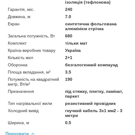
ізоляція (тефлонова)
Гарантія, міс.
240
Довжина, м
7.0
Екран
синтетична фольгована
алюмінієм стрічка
Загальна потужність, Вт
680
Комплект
тільки мат
Країна-виробник товару
Україна
Кількість жил
2+1
Оборонка
безгалогенний компаунд
Площа вкладання, м²
3.5
Потужність на квадратний
190
метр, Вт/м²
Призначення
під стяжку, плитку, ламінат,
паркет
Тип нагрівальної жили
резистивний провідник
Холодний вивід
гнучкий кабель 3х1 мм2 - 3
метри
Ширина, м
0.5
Приховати