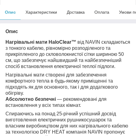
Опис
Характеристики
Доставка
Оплата
Умови п
Опис
Нагрівальні мати HaloClear™
від NAVIN складаються
з тонкого кабелю, рівномірно розподіленого та
прикріпленого до скловолокнистої сітки шириною 50
см, що забезпечує найшвидший та найбезпечніший
спосіб встановлення електричної теплої підлоги.
Нагрівальні мати створені для забезпечення
комфортного тепла в будь-якому приміщенні та
підходять як для основного, так і для додаткового
обігріву.
Абсолютно безпечні
— рекомендовані для
встановлення у всіх типах кімнат.
Спираючись на понад 25-річний успішний досвід
виготовлення електричних рушникосушарок та
власним виробництвом для них нагрівального кабелю
за технологією DRY HEAT компанія NAVIN пропонує