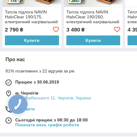
Тепла підлога NAVIN
Тепла підлога NAVIN
Тепл
HaloClear 190/175,
HaloClear 190/260,
Halo
електричний нагрівальний
електричний нагрівальний
елек
мат, 0.9 м²
мат, 1.3 м²
мат,
2 790
3 490
4 3
₴
₴
Купити
Купити
Про нас
81% позитивних з 22 відгуків за рік
Працює з 30.06.2019
м. Чернігів
вул. Жабінського 11, Чернігів, Україна
Контакти
Сьогодні працює з 08:30 до 18:00
Показати весь графік роботи