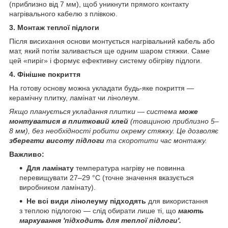
(приблизно від 7 мм), щоб уникнути прямого контакту
нагрівального кабелю з плівкою.
3. Монтаж теплої підлоги
Після висихання основи монтується нагрівальний кабель або
мат, який потім заливається ще одним шаром стяжки. Саме
цей «пиріг» і формує ефективну систему обігріву підлоги.
4. Фінішне покриття
На готову основу можна укладати будь-яке покриття —
керамічну плитку, ламінат чи лінолеум.
Якщо планується укладання плитки — система
може
монтуватися в плитковий клей
(товщиною приблизно 5–
8 мм), без необхідності робити окрему стяжку. Це дозволяє
зберегти висоту підлоги
та скоротити час монтажу.
Важливо:
Для ламінату
температура нагріву не повинна
перевищувати 27–29 °C (точне значення вказується
виробником ламінату).
Не всі види лінолеуму підходять
для використання
з теплою підлогою — слід обирати лише ті, що
мають
маркування 'підходить для теплої підлоги'.