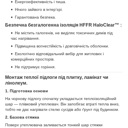
Енергоефективність і тиша.
Нічого зайвого в інтер’єрі.
Гарантована безпека.
Безпечна безгалогенна ізоляція HFFR
HaloClear™
:
Не містить галогенів, не виділяє токсичних димів під
час нагрівання.
Підвищена вогнестійкість і довговічність оболонки.
Екологічно відповідальний вибір для житлових і
комерційних просторів.
Не підтримує горіння.
Монтаж теплої підлоги під плитку, ламінат чи
лінолеум.
1. Підготовка основи
На чорнову підлогу спочатку укладається теплоізоляційний
шар — плівковий утеплювач. Він запобігає втраті тепла вниз,
тобто не дає нагрівати стелю сусідів або ґрунт під будинком.
2. Базова стяжка
Поверх утеплювача заливається тонкий шар стяжки