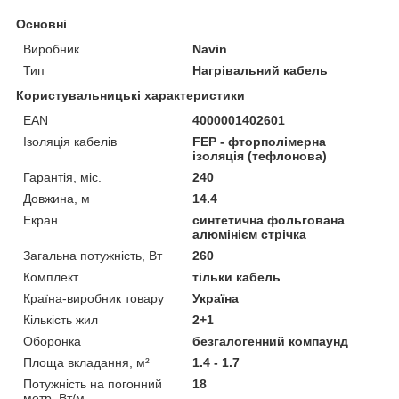
Основні
Виробник
Navin
Тип
Нагрівальний кабель
Користувальницькі характеристики
EAN
4000001402601
Ізоляція кабелів
FEP - фторполімерна
ізоляція (тефлонова)
Гарантія, міс.
240
Довжина, м
14.4
Екран
синтетична фольгована
алюмінієм стрічка
Загальна потужність, Вт
260
Комплект
тільки кабель
Країна-виробник товару
Україна
Кількість жил
2+1
Оборонка
безгалогенний компаунд
Площа вкладання, м²
1.4 - 1.7
Потужність на погонний
18
метр, Вт/м