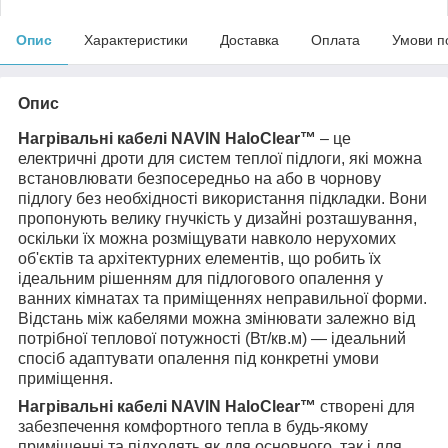
Опис
Характеристики
Доставка
Оплата
Умови п
Опис
Нагрівальні кабелі NAVIN HaloClear™
– це
електричні дроти для систем теплої підлоги, які можна
встановлювати безпосередньо на або в чорнову
підлогу без необхідності використання підкладки. Вони
пропонують велику гнучкість у дизайні розташування,
оскільки їх можна розміщувати навколо нерухомих
об'єктів та архітектурних елементів, що робить їх
ідеальним рішенням для підлогового опалення у
ванних кімнатах та приміщеннях неправильної форми.
Відстань між кабелями можна змінювати залежно від
потрібної теплової потужності (Вт/кв.м) — ідеальний
спосіб адаптувати опалення під конкретні умови
приміщення.
Нагрівальні кабелі NAVIN HaloClear™
створені для
забезпечення комфортного тепла в будь-якому
приміщенні та підходять як для основного, так і для