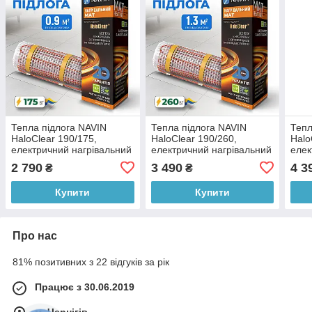
Тепла підлога NAVIN
Тепла підлога NAVIN
Тепл
HaloClear 190/175,
HaloClear 190/260,
Halo
електричний нагрівальний
електричний нагрівальний
елек
мат, 0.9 м²
мат, 1.3 м²
мат,
2 790
3 490
4 3
₴
₴
Купити
Купити
Про нас
81% позитивних з 22 відгуків за рік
Працює з 30.06.2019
м. Чернігів