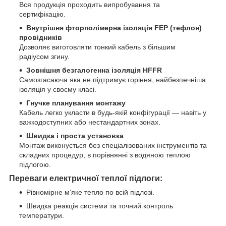
Вся продукція проходить випробування та
сертифікацію.
Внутрішня фторполімерна ізоляція FEP (тефлон)
провідників
Дозволяє виготовляти тонкий кабель з більшим
радіусом згину.
Зовнішня безгалогенна ізоляція HFFR
Самозгасаюча яка не підтримує горіння, найбезпечніша
ізоляція у своєму класі.
Гнучке планування монтажу
Кабель легко укласти в будь-якій конфігурації — навіть у
важкодоступних або нестандартних зонах.
Швидка і проста установка
Монтаж виконується без спеціалізованих інструментів та
складних процедур, в порівнянні з водяною теплою
підлогою.
Переваги електричної теплої підлоги:
Рівномірне м’яке тепло по всій підлозі.
Швидка реакція системи та точний контроль
температури.