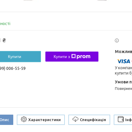
вності
1 ₴
Купити
Купити з
У компан
99) 006-55-59
купити б
поверне
Опис
Характеристики
Специфікація
Інф