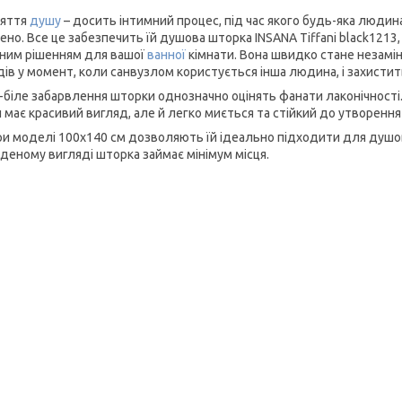
няття
душу
– досить інтимний процес, під час якого будь-яка люди
ено. Все це забезпечить їй душова шторка INSANA Tiffani black1213
ним рішенням для вашої
ванної
кімнати. Вона швидко стане незамі
дів у момент, коли санвузлом користується інша людина, і захистит
-біле забарвлення шторки однозначно оцінять фанати лаконічності. 
 має красивий вигляд, але й легко миється та стійкий до утворення
ри моделі 100х140 см дозволяють їй ідеально підходити для душо
аденому вигляді шторка займає мінімум місця.