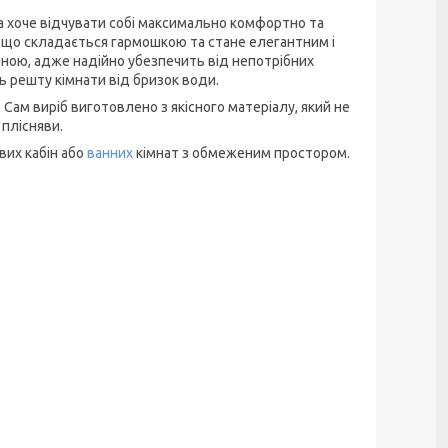
на хоче відчувати собі максимально комфортно та
, що складається гармошкою та стане елегантним і
нною, адже надійно убезпечить від непотрібних
ь решту кімнати від бризок води.
Сам виріб виготовлено з якісного матеріалу, який не
 плісняви.
вих кабін або
ванних
кімнат з обмеженим простором.