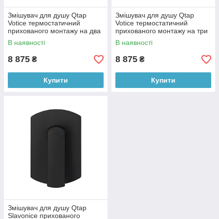
Змішувач для душу Qtap
Змішувач для душу Qtap
Votice термостатичний
Votice термостатичний
прихованого монтажу на два
прихованого монтажу на три
споживача
споживача
В наявності
В наявності
QTVOT6442T105NKB Black
QTVOT6443T105NKB Black
Matt
Matt
8 875
8 875
₴
₴
Купити
Купити
Змішувач для душу Qtap
Slavonice прихованого